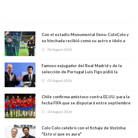
Con el estadio Monumental lleno: ColoColo y
su hinchada recibió como su astro e ídolo a
Vozinha
06 August 2026
Famoso exjugador del Real Madrid y de la
selección de Portugal Luis Figo pidió la
dimisión de presidente de la Fifa: "Es el
05 August 2026
comportamiento más bajo y cobarde que he
visto"
Chile confirma amistoso contra EE.UU. para la
fecha FIFA que se disputará entre septiembre
y octubre
04 August 2026
Colo Colo celebró con el fichaje de Vozinha:
"Esto sí que es aura"