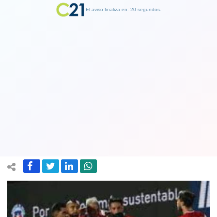
El aviso finaliza en: 19 segundos.
Finalizar Publicidad
Conmebol ofreció a la selección de
Chile que tenga su base en nuestro
país durante la Copa América
07 June 2021