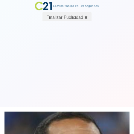
El aviso finaliza en: 19 segundos.
Finalizar Publicidad
Coquimbo Unido anunció el fichaje de
Jean Beausejour. Se juntará con el
goleador Esteban Paredes
28 February 2021