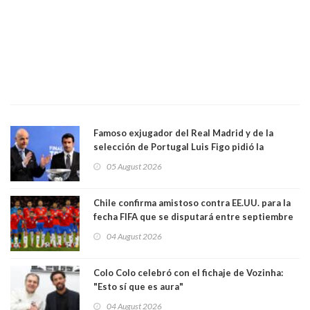
Famoso exjugador del Real Madrid y de la
selección de Portugal Luis Figo pidió la
dimisión de presidente de la Fifa: "Es el
05 August 2026
comportamiento más bajo y cobarde que he
visto"
Chile confirma amistoso contra EE.UU. para la
fecha FIFA que se disputará entre septiembre
y octubre
04 August 2026
Colo Colo celebró con el fichaje de Vozinha:
"Esto sí que es aura"
04 August 2026