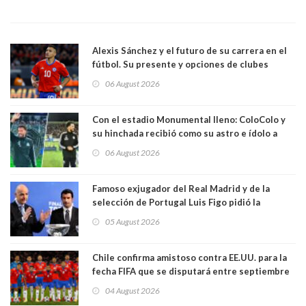
Alexis Sánchez y el futuro de su carrera en el
fútbol. Su presente y opciones de clubes
06 August 2026
Con el estadio Monumental lleno: ColoColo y
su hinchada recibió como su astro e ídolo a
Vozinha
06 August 2026
Famoso exjugador del Real Madrid y de la
selección de Portugal Luis Figo pidió la
dimisión de presidente de la Fifa: "Es el
05 August 2026
comportamiento más bajo y cobarde que he
visto"
Chile confirma amistoso contra EE.UU. para la
fecha FIFA que se disputará entre septiembre
y octubre
04 August 2026