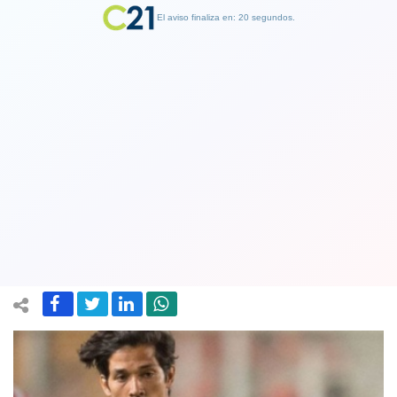
El aviso finaliza en: 19 segundos.
Finalizar Publicidad
De a poco Matías Fernández se acerca
a Chile: será inscrito por
Independiente de Avellaneda
25 January 2018