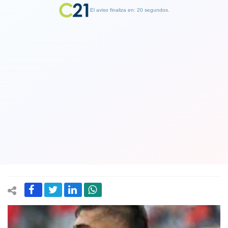
El aviso finaliza en: 19 segundos.
Finalizar Publicidad
Defensa central argentino Emiliano
Amor confirma su llegada a Colo Colo:
“Espero que cumplamos muchos
objetivos juntos”
15 April 2021