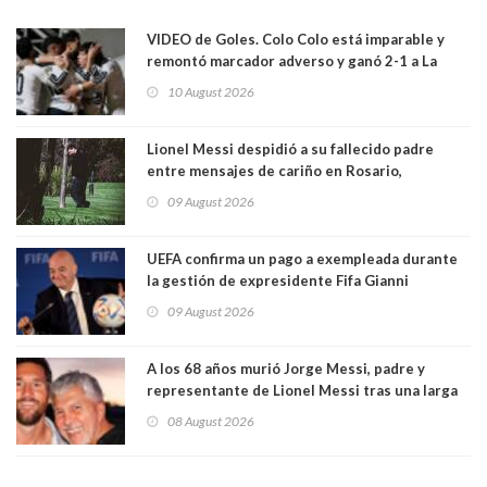
VIDEO de Goles. Colo Colo está imparable y
remontó marcador adverso y ganó 2-1 a La
Calera de visita y sin Vozinha
10 August 2026
Lionel Messi despidió a su fallecido padre
entre mensajes de cariño en Rosario,
Argentina
09 August 2026
UEFA confirma un pago a exempleada durante
la gestión de expresidente Fifa Gianni
Infantino, en medio de desmentidos sobre
09 August 2026
relación sentimental
A los 68 años murió Jorge Messi, padre y
representante de Lionel Messi tras una larga
enfermedad
08 August 2026