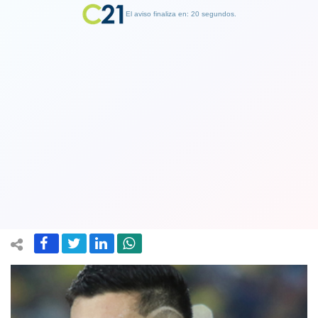
El aviso finaliza en: 19 segundos.
Finalizar Publicidad
Definitivo: Guillermo Maripán está
prácticamente descartado para el
duelo ante Uruguay
28 March 2022