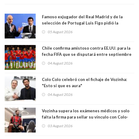
Famoso exjugador del Real Madrid y de la
selección de Portugal Luis Figo pidió la
dimisión de presidente de la Fifa: "Es el
05 August 2026
comportamiento más bajo y cobarde que he
visto"
Chile confirma amistoso contra EE.UU. para la
fecha FIFA que se disputará entre septiembre
y octubre
04 August 2026
Colo Colo celebró con el fichaje de Vozinha:
"Esto sí que es aura"
04 August 2026
Vozinha supera los exámenes médicos y solo
falta la firma para sellar su vínculo con Colo-
Colo
03 August 2026