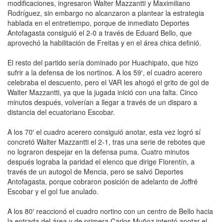
modificaciones, ingresaron Walter Mazzantti y Maximiliano
Rodríguez, sin embargo no alcanzaron a plantear la estrategia
hablada en el entretiempo, porque de inmediato Deportes
Antofagasta consiguió el 2-0 a través de Eduard Bello, que
aprovechó la habilitación de Freitas y en el área chica definió.
El resto del partido sería dominado por Huachipato, que hizo
sufrir a la defensa de los nortinos. A los 59′, el cuadro acerero
celebraba el descuento, pero el VAR les ahogó el grito de gol de
Walter Mazzantti, ya que la jugada inició con una falta. Cinco
minutos después, volverían a llegar a través de un disparo a
distancia del ecuatoriano Escobar.
A los 70′ el cuadro acerero consiguió anotar, esta vez logró sí
concretó Walter Mazzantti el 2-1, tras una serie de rebotes que
no lograron despejar en la defensa puma. Cuatro minutos
después lograba la paridad el elenco que dirige Florentín, a
través de un autogol de Mencia, pero se salvó Deportes
Antofagasta, porque cobraron posición de adelanto de Joffré
Escobar y el gol fue anulado.
A los 80′ reaccionó el cuadro nortino con un centro de Bello hacia
la entrada del área y de primera Carlos Muñoz intentó anotar el