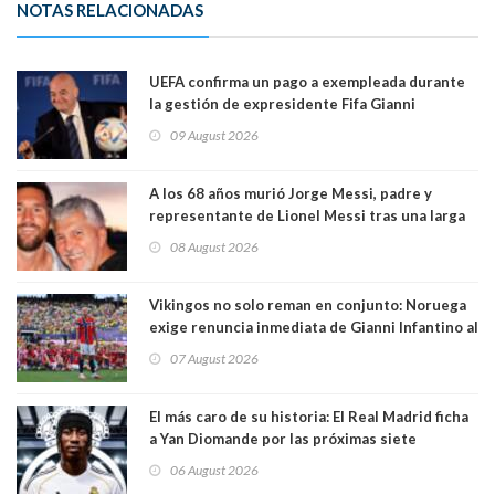
NOTAS RELACIONADAS
UEFA confirma un pago a exempleada durante
la gestión de expresidente Fifa Gianni
Infantino, en medio de desmentidos sobre
09 August 2026
relación sentimental
A los 68 años murió Jorge Messi, padre y
representante de Lionel Messi tras una larga
enfermedad
08 August 2026
Vikingos no solo reman en conjunto: Noruega
exige renuncia inmediata de Gianni Infantino al
mando de la FIFA
07 August 2026
El más caro de su historia: El Real Madrid ficha
a Yan Diomande por las próximas siete
temporadas. 125 millones de dólares
06 August 2026