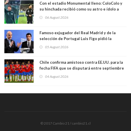
Con el estadio Monumental lleno: ColoColo y
su hinchada recibió como su astro e ídolo a
Vozinha
06 August 2026
Famoso exjugador del Real Madrid y de la
selección de Portugal Luis Figo pidió la
dimisión de presidente de la Fifa: "Es el
05 August 2026
comportamiento más bajo y cobarde que he
visto"
Chile confirma amistoso contra EE.UU. para la
fecha FIFA que se disputará entre septiembre
y octubre
04 August 2026
© 2017 Cambio 21 / cambio21.cl