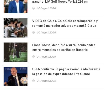
ganar el LIV Golf Nueva York 2026 en
Bedminster
10 August 2026
VIDEO de Goles. Colo Colo está imparable y
remontó marcador adverso y ganó 2-1 a La
Calera de visita y sin Vozinha. La U derrotó a
10 August 2026
Palestino también 2-1. VIDEOS
Lionel Messi despidió a su fallecido padre
entre mensajes de cariño en Rosario,
Argentina
09 August 2026
UEFA confirma un pago a exempleada durante
la gestión de expresidente Fifa Gianni
Infantino, en medio de desmentidos sobre
09 August 2026
relación sentimental