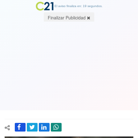
El aviso finaliza en: 19 segundos.
Finalizar Publicidad
Deportes Temuco venció a Colo-Colo
y lo deja al borde del título
28 October 2017
Tras el pitazo final, el entrenador Pablo Guede desató toda su furia
contra el cuerpo arbitral y en el camarín manifestó sus reclamos
contra Patricio Polic, exigiéndole a Deishler que deje constancia en
el informe arbitral sobre estos incidentes.