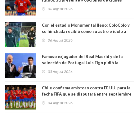
06 August 2026
Con el estadio Monumental lleno: ColoColo y
su hinchada recibió como su astro e ídolo a
Vozinha
06 August 2026
Famoso exjugador del Real Madrid y de la
selección de Portugal Luis Figo pidió la
dimisión de presidente de la Fifa: "Es el
05 August 2026
comportamiento más bajo y cobarde que he
visto"
Chile confirma amistoso contra EE.UU. para la
fecha FIFA que se disputará entre septiembre
y octubre
04 August 2026