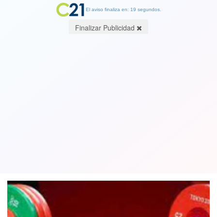
El aviso finaliza en: 19 segundos.
Finalizar Publicidad
Deportista venezolano ganó medalla
en Tokio y se la dedicó a Hugo Chávez:
Maduro agradeció emocionado
29 July 2021