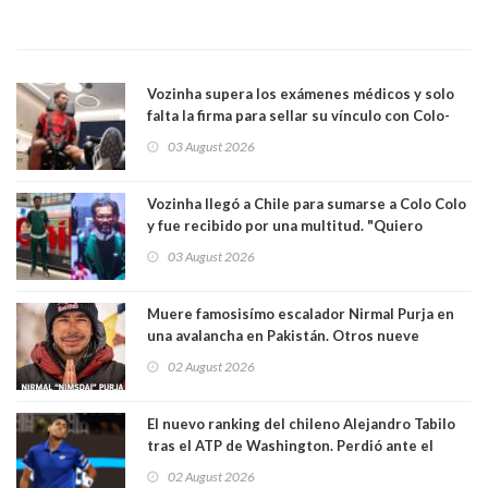
Vozinha supera los exámenes médicos y solo
falta la firma para sellar su vínculo con Colo-
Colo
03 August 2026
Vozinha llegó a Chile para sumarse a Colo Colo
y fue recibido por una multitud. "Quiero
agradecer el cariño y la paciencia de los
03 August 2026
hinchas"
Muere famosisímo escalador Nirmal Purja en
una avalancha en Pakistán. Otros nueve
montañistas mueren con él
02 August 2026
El nuevo ranking del chileno Alejandro Tabilo
tras el ATP de Washington. Perdió ante el
español Rafael Jódar en tres sets
02 August 2026