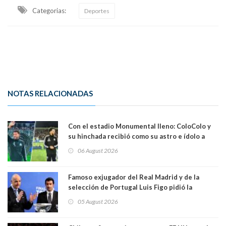
Categorias:
Deportes
NOTAS RELACIONADAS
Con el estadio Monumental lleno: ColoColo y
su hinchada recibió como su astro e ídolo a
Vozinha
06 August 2026
Famoso exjugador del Real Madrid y de la
selección de Portugal Luis Figo pidió la
dimisión de presidente de la Fifa: "Es el
05 August 2026
comportamiento más bajo y cobarde que he
visto"