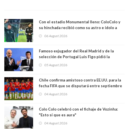
Con el estadio Monumental lleno: ColoColo y
su hinchada recibió como su astro e ídolo a
Vozinha
06 August 2026
Famoso exjugador del Real Madrid y de la
selección de Portugal Luis Figo pidió la
dimisión de presidente de la Fifa: "Es el
05 August 2026
comportamiento más bajo y cobarde que he
visto"
Chile confirma amistoso contra EE.UU. para la
fecha FIFA que se disputará entre septiembre
y octubre
04 August 2026
Colo Colo celebró con el fichaje de Vozinha:
"Esto sí que es aura"
04 August 2026