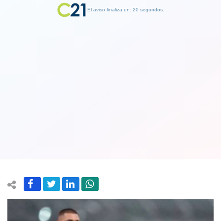
El aviso finaliza en: 19 segundos.
Finalizar Publicidad
DT del América reconoció que la
trombosis de Castillo fue una
situación "delicada" y que "se le salvó
la vida"
31 January 2020