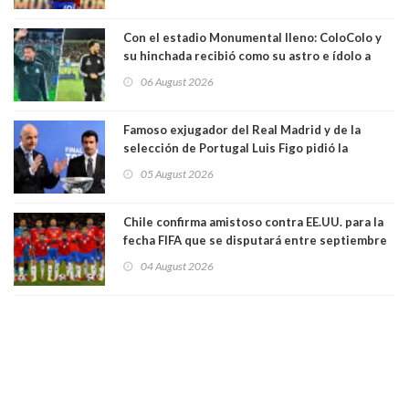
Con el estadio Monumental lleno: ColoColo y
su hinchada recibió como su astro e ídolo a
Vozinha
06 August 2026
Famoso exjugador del Real Madrid y de la
selección de Portugal Luis Figo pidió la
dimisión de presidente de la Fifa: "Es el
05 August 2026
comportamiento más bajo y cobarde que he
visto"
Chile confirma amistoso contra EE.UU. para la
fecha FIFA que se disputará entre septiembre
y octubre
04 August 2026