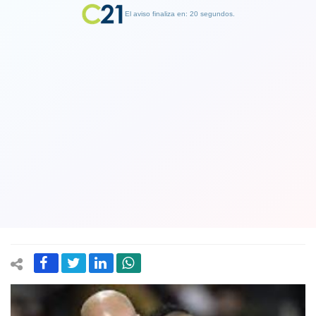
El aviso finaliza en: 19 segundos.
Finalizar Publicidad
El extraordinario elogio del
entrenador Joseph Guardiola a Vidal:
"Si tengo que ir a la guerra, no está
nada mal ir con él"
01 November 2019