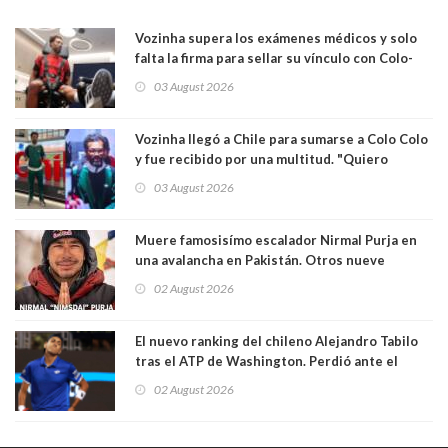
Vozinha supera los exámenes médicos y solo
falta la firma para sellar su vínculo con Colo-
Colo
03 August 2026
Vozinha llegó a Chile para sumarse a Colo Colo
y fue recibido por una multitud. "Quiero
agradecer el cariño y la paciencia de los
03 August 2026
hinchas"
Muere famosisímo escalador Nirmal Purja en
una avalancha en Pakistán. Otros nueve
montañistas mueren con él
02 August 2026
El nuevo ranking del chileno Alejandro Tabilo
tras el ATP de Washington. Perdió ante el
español Rafael Jódar en tres sets
02 August 2026