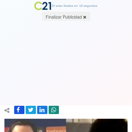
El aviso finaliza en: 18 segundos.
Finalizar Publicidad
El gesto del delantero chileno-inglés
Ben Brereton que emocionó a un
pequeño hincha de la selección: "¡No
puede ser!". Ver videos
02 July 2021