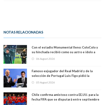
NOTAS RELACIONADAS
Con el estadio Monumental lleno: ColoColo y
su hinchada recibió como su astro e ídolo a
Vozinha
06 August 2026
Famoso exjugador del Real Madrid y de la
selección de Portugal Luis Figo pidió la
dimisión de presidente de la Fifa: "Es el
05 August 2026
comportamiento más bajo y cobarde que he
visto"
Chile confirma amistoso contra EE.UU. para la
fecha FIFA que se disputará entre septiembre
y octubre