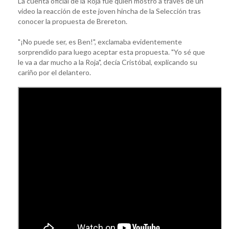
La cuenta oficial de la Roja fue quien mostró a través de un
video la reacción de este joven hincha de la Selección tras
conocer la propuesta de Brereton.
"¡No puede ser, es Ben!", exclamaba evidentemente
sorprendido para luego aceptar esta propuesta. "Yo sé que
le va a dar mucho a la Roja", decía Cristóbal, explicando su
cariño por el delantero.