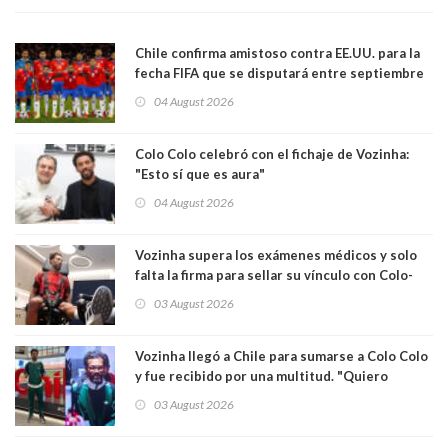
Chile confirma amistoso contra EE.UU. para la
fecha FIFA que se disputará entre septiembre
y octubre
04 August 2026
Colo Colo celebró con el fichaje de Vozinha:
"Esto sí que es aura"
04 August 2026
Vozinha supera los exámenes médicos y solo
falta la firma para sellar su vínculo con Colo-
Colo
03 August 2026
Vozinha llegó a Chile para sumarse a Colo Colo
y fue recibido por una multitud. "Quiero
agradecer el cariño y la paciencia de los
03 August 2026
hinchas"