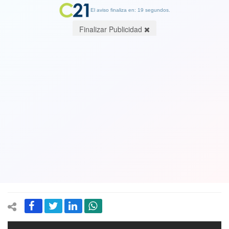
El aviso finaliza en: 19 segundos.
Finalizar Publicidad
El indignante video en el que
futbolistas de América de México Sub
17 se burlaron del performance “Un
violador en tu camino”. Los castigarán.
Ver Video
04 December 2019