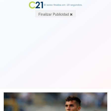
El aviso finaliza en: 19 segundos.
Finalizar Publicidad
El volante Ignacio Saavedra sobre el
plebiscito: “Fue un orgullo ver a tanta
gente votar”
27 October 2020