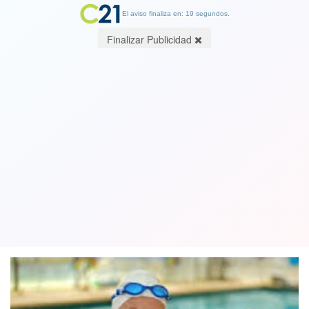
El aviso finaliza en: 19 segundos.
Finalizar Publicidad
Eliana Busch, la nadadora chilena de
87 años, ganó 6 medallas de oro en
Sudamericano en Brasil
11 December 2021