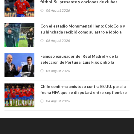
fútbol. Su presente y opciones de clubes
06 August 2026
Con el estadio Monumental lleno: ColoColo y
su hinchada recibió como su astro e ídolo a
Vozinha
06 August 2026
Famoso exjugador del Real Madrid y de la
selección de Portugal Luis Figo pidió la
dimisión de presidente de la Fifa: "Es el
05 August 2026
comportamiento más bajo y cobarde que he
visto"
Chile confirma amistoso contra EE.UU. para la
fecha FIFA que se disputará entre septiembre
y octubre
04 August 2026