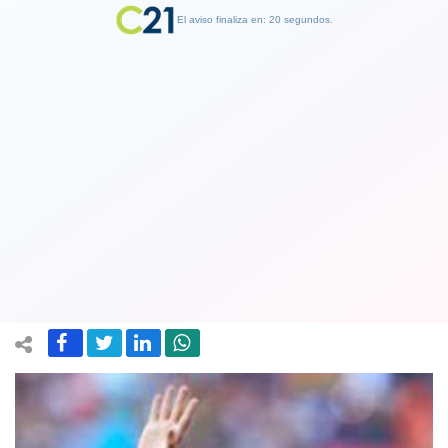
El aviso finaliza en: 19 segundos.
Finalizar Publicidad
"En shock" y "abatido": Las primeras
versiones sobre la reacción de Messi a
su salida del Barcelona
05 August 2021