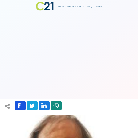
El aviso finaliza en: 19 segundos.
Finalizar Publicidad
Entrenador argentino César Luis
Menotti: "El que sabe de fútbol valora
a Marcelo Díaz"
25 December 2018