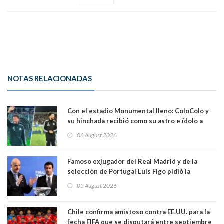
NOTAS RELACIONADAS
Con el estadio Monumental lleno: ColoColo y
su hinchada recibió como su astro e ídolo a
Vozinha
06 August 2026
Famoso exjugador del Real Madrid y de la
selección de Portugal Luis Figo pidió la
dimisión de presidente de la Fifa: "Es el
05 August 2026
comportamiento más bajo y cobarde que he
visto"
Chile confirma amistoso contra EE.UU. para la
fecha FIFA que se disputará entre septiembre