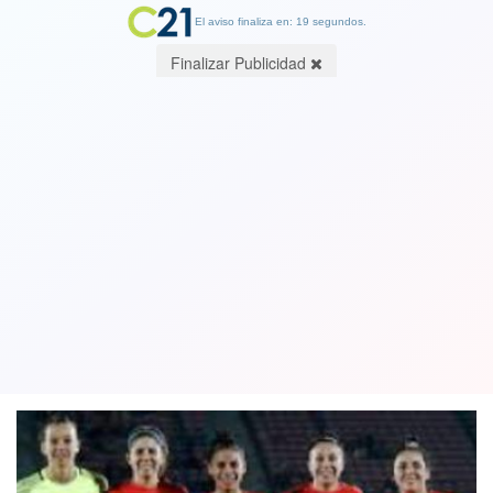
El aviso finaliza en: 18 segundos.
Finalizar Publicidad
Entrenador José Letelier entregó la
nómina de la Roja Femenina que irá al
Mundial de Francia
20 May 2019