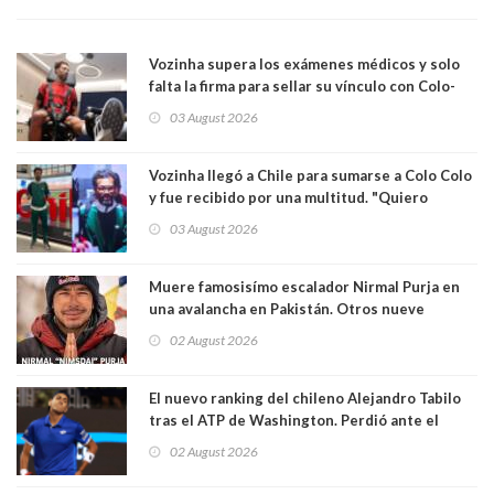
Vozinha supera los exámenes médicos y solo
falta la firma para sellar su vínculo con Colo-
Colo
03 August 2026
Vozinha llegó a Chile para sumarse a Colo Colo
y fue recibido por una multitud. "Quiero
agradecer el cariño y la paciencia de los
03 August 2026
hinchas"
Muere famosisímo escalador Nirmal Purja en
una avalancha en Pakistán. Otros nueve
montañistas mueren con él
02 August 2026
El nuevo ranking del chileno Alejandro Tabilo
tras el ATP de Washington. Perdió ante el
español Rafael Jódar en tres sets
02 August 2026