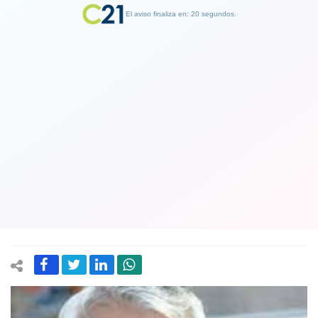
El aviso finaliza en: 19 segundos.
Finalizar Publicidad
Entrenador José Sulantay fue
internado de urgencia en un centro
hospitalario tras sufrir un accidente
cerebro vascular
10 August 2021