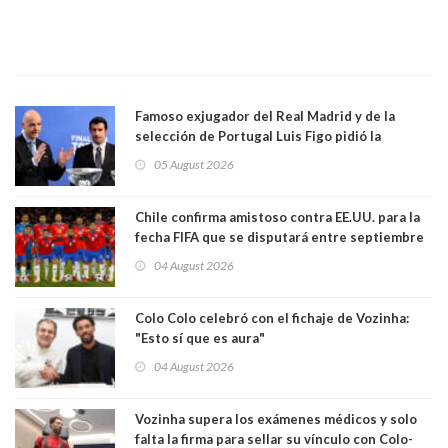
Famoso exjugador del Real Madrid y de la
selección de Portugal Luis Figo pidió la
dimisión de presidente de la Fifa: "Es el
05 August 2026
comportamiento más bajo y cobarde que he
visto"
Chile confirma amistoso contra EE.UU. para la
fecha FIFA que se disputará entre septiembre
y octubre
04 August 2026
Colo Colo celebró con el fichaje de Vozinha:
"Esto sí que es aura"
04 August 2026
Vozinha supera los exámenes médicos y solo
falta la firma para sellar su vínculo con Colo-