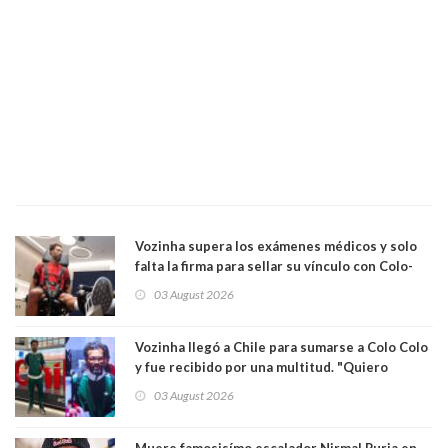
Vozinha supera los exámenes médicos y solo
falta la firma para sellar su vínculo con Colo-
Colo
03 August 2026
Vozinha llegó a Chile para sumarse a Colo Colo
y fue recibido por una multitud. "Quiero
agradecer el cariño y la paciencia de los
03 August 2026
hinchas"
Muere famosisímo escalador Nirmal Purja en