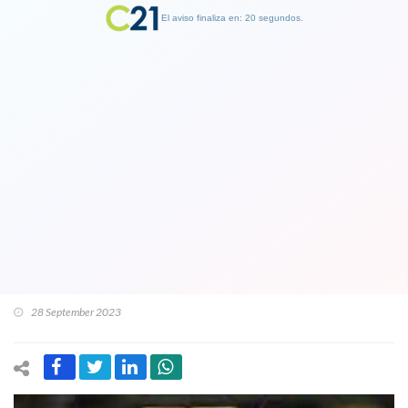
El aviso finaliza en: 19 segundos.
Finalizar Publicidad
Envidia sana por el publico y por el
fútbol: Charles Aránguiz fue titular en
partidazo entre Inter y Fluminense en
el Maracaná por las semifinales de
Copa Libertadores
28 September 2023