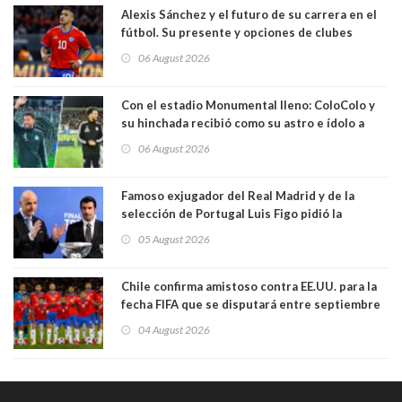
Alexis Sánchez y el futuro de su carrera en el
fútbol. Su presente y opciones de clubes
06 August 2026
Con el estadio Monumental lleno: ColoColo y
su hinchada recibió como su astro e ídolo a
Vozinha
06 August 2026
Famoso exjugador del Real Madrid y de la
selección de Portugal Luis Figo pidió la
dimisión de presidente de la Fifa: "Es el
05 August 2026
comportamiento más bajo y cobarde que he
visto"
Chile confirma amistoso contra EE.UU. para la
fecha FIFA que se disputará entre septiembre
y octubre
04 August 2026