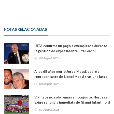
NOTAS RELACIONADAS
UEFA confirma un pago a exempleada durante
la gestión de expresidente Fifa Gianni
Infantino, en medio de desmentidos sobre
09 August 2026
relación sentimental
A los 68 años murió Jorge Messi, padre y
representante de Lionel Messi tras una larga
enfermedad
08 August 2026
Vikingos no solo reman en conjunto: Noruega
exige renuncia inmediata de Gianni Infantino al
mando de la FIFA
07 August 2026