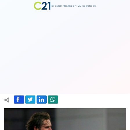
El aviso finaliza en: 19 segundos.
Finalizar Publicidad
"Estaba devastado": Ben Brereton
confesó su tristeza por no estar en La
Roja para Clasificatorias
15 September 2021