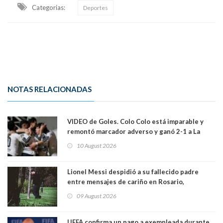
Categorias:
Deportes
NOTAS RELACIONADAS
VIDEO de Goles. Colo Colo está imparable y
remontó marcador adverso y ganó 2-1 a La
Calera de visita y sin Vozinha
10 August 2026
Lionel Messi despidió a su fallecido padre
entre mensajes de cariño en Rosario,
Argentina
09 August 2026
UEFA confirma un pago a exempleada durante