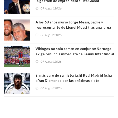
la gestión de expresidente Fifa Gianni
Infantino, en medio de desmentidos sobre
09 August 2026
relación sentimental
A los 68 años murió Jorge Messi, padre y
representante de Lionel Messi tras una larga
enfermedad
08 August 2026
Vikingos no solo reman en conjunto: Noruega
exige renuncia inmediata de Gianni Infantino al
mando de la FIFA
07 August 2026
El más caro de su historia: El Real Madrid ficha
a Yan Diomande por las próximas siete
temporadas. 125 millones de dólares
06 August 2026