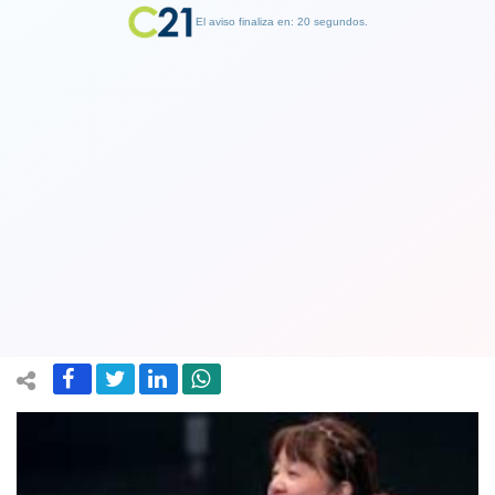
El aviso finaliza en: 19 segundos.
Finalizar Publicidad
Extraordinaria: Deportista chilena de
origen chino de 57 años debuta con un
triunfo en tenis de mesa
30 October 2023