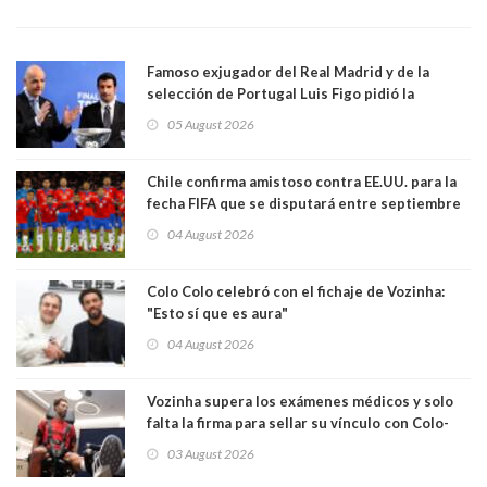
Famoso exjugador del Real Madrid y de la
selección de Portugal Luis Figo pidió la
dimisión de presidente de la Fifa: "Es el
05 August 2026
comportamiento más bajo y cobarde que he
visto"
Chile confirma amistoso contra EE.UU. para la
fecha FIFA que se disputará entre septiembre
y octubre
04 August 2026
Colo Colo celebró con el fichaje de Vozinha:
"Esto sí que es aura"
04 August 2026
Vozinha supera los exámenes médicos y solo
falta la firma para sellar su vínculo con Colo-
Colo
03 August 2026