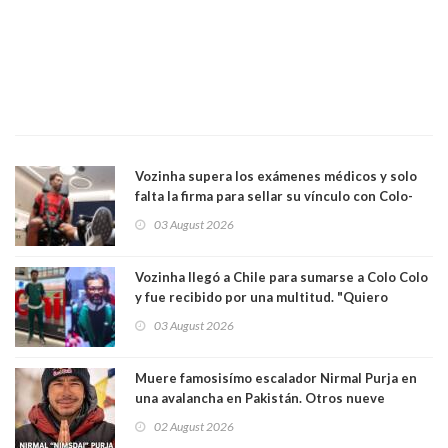
Vozinha supera los exámenes médicos y solo
falta la firma para sellar su vínculo con Colo-
Colo
03 August 2026
Vozinha llegó a Chile para sumarse a Colo Colo
y fue recibido por una multitud. "Quiero
agradecer el cariño y la paciencia de los
03 August 2026
hinchas"
Muere famosisímo escalador Nirmal Purja en
una avalancha en Pakistán. Otros nueve
montañistas mueren con él
02 August 2026