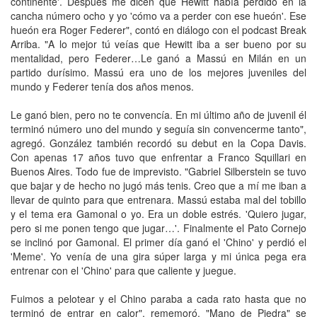
continente'. Después me dicen que Hewitt había perdido en la
cancha número ocho y yo 'cómo va a perder con ese hueón'. Ese
hueón era Roger Federer", contó en diálogo con el podcast Break
Arriba. "A lo mejor tú veías que Hewitt iba a ser bueno por su
mentalidad, pero Federer…Le ganó a Massú en Milán en un
partido durísimo. Massú era uno de los mejores juveniles del
mundo y Federer tenía dos años menos.
Le ganó bien, pero no te convencía. En mi último año de juvenil él
terminó número uno del mundo y seguía sin convencerme tanto",
agregó. González también recordó su debut en la Copa Davis.
Con apenas 17 años tuvo que enfrentar a Franco Squillari en
Buenos Aires. Todo fue de imprevisto. "Gabriel Silberstein se tuvo
que bajar y de hecho no jugó más tenis. Creo que a mí me iban a
llevar de quinto para que entrenara. Massú estaba mal del tobillo
y el tema era Gamonal o yo. Era un doble estrés. 'Quiero jugar,
pero si me ponen tengo que jugar…'. Finalmente el Pato Cornejo
se inclinó por Gamonal. El primer día ganó el 'Chino' y perdió el
'Meme'. Yo venía de una gira súper larga y mi única pega era
entrenar con el 'Chino' para que caliente y juegue.
Fuimos a pelotear y el Chino paraba a cada rato hasta que no
terminó de entrar en calor", rememoró. "Mano de Piedra" se