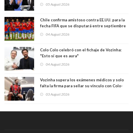
dimisión de presidente de la Fifa: "Es el
05 August 2026
comportamiento más bajo y cobarde que he
visto"
Chile confirma amistoso contra EE.UU. para la
fecha FIFA que se disputará entre septiembre
y octubre
04 August 2026
Colo Colo celebró con el fichaje de Vozinha:
"Esto sí que es aura"
04 August 2026
Vozinha supera los exámenes médicos y solo
falta la firma para sellar su vínculo con Colo-
Colo
03 August 2026