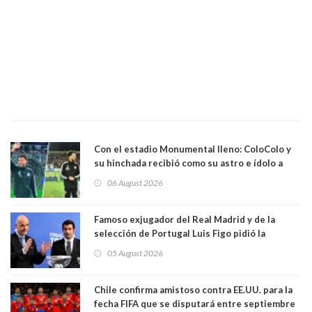
Con el estadio Monumental lleno: ColoColo y
su hinchada recibió como su astro e ídolo a
Vozinha
06 August 2026
Famoso exjugador del Real Madrid y de la
selección de Portugal Luis Figo pidió la
dimisión de presidente de la Fifa: "Es el
05 August 2026
comportamiento más bajo y cobarde que he
visto"
Chile confirma amistoso contra EE.UU. para la
fecha FIFA que se disputará entre septiembre