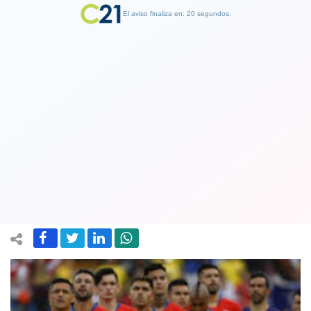
El aviso finaliza en: 19 segundos.
Finalizar Publicidad
FIFA confirma fechas y horarios para
los duelos de la Roja ante Perú y
Venezuela
22 October 2020