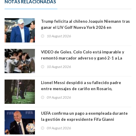
NOTAS RELACIONADAS
Trump felicita al chileno Joaquín Niemann tras
ganar el LIV Golf Nueva York 2026 en
Bedminster
10 August 2026
VIDEO de Goles. Colo Colo está imparable y
remontó marcador adverso y ganó 2-1 a La
Calera de visita y sin Vozinha. La U derrotó a
10 August 2026
Palestino también 2-1. VIDEOS
Lionel Messi despidió a su fallecido padre
entre mensajes de cariño en Rosario,
Argentina
09 August 2026
UEFA confirma un pago a exempleada durante
la gestión de expresidente Fifa Gianni
Infantino, en medio de desmentidos sobre
09 August 2026
relación sentimental