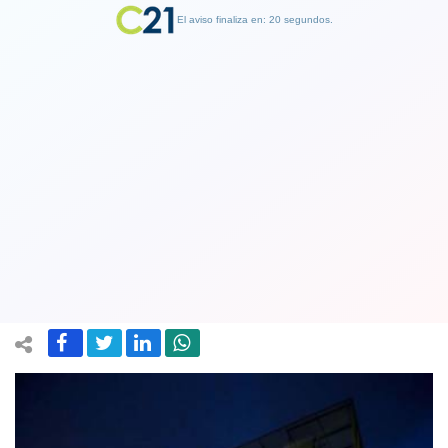
El aviso finaliza en: 19 segundos.
Finalizar Publicidad
FIFA podría dejar a España fuera del
Mundial por supuesta 'intromisión
gubernamental'
15 December 2017