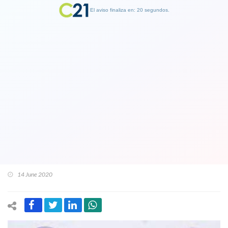
El aviso finaliza en: 19 segundos.
Finalizar Publicidad
Filtran antigua comunicación de
candidato a presidente de la ANFP
Pablo Milad con Sergio Jadue: “Me
preocuparé de que nadie manche tu
nombre”
14 June 2020