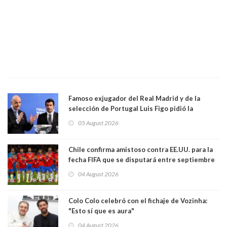
Famoso exjugador del Real Madrid y de la
selección de Portugal Luis Figo pidió la
dimisión de presidente de la Fifa: "Es el
05 August 2026
comportamiento más bajo y cobarde que he
visto"
Chile confirma amistoso contra EE.UU. para la
fecha FIFA que se disputará entre septiembre
y octubre
04 August 2026
Colo Colo celebró con el fichaje de Vozinha:
"Esto sí que es aura"
04 August 2026