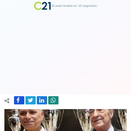
El aviso finaliza en: 19 segundos.
Finalizar Publicidad
Florentino Pérez recibió al papa León
XIV y le regaló una camiseta de Real
Madrid
09 June 2026