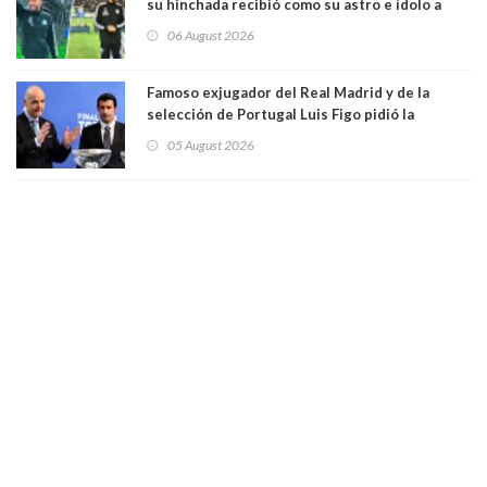
su hinchada recibió como su astro e ídolo a
Vozinha
06 August 2026
Famoso exjugador del Real Madrid y de la
selección de Portugal Luis Figo pidió la
dimisión de presidente de la Fifa: "Es el
05 August 2026
comportamiento más bajo y cobarde que he
visto"