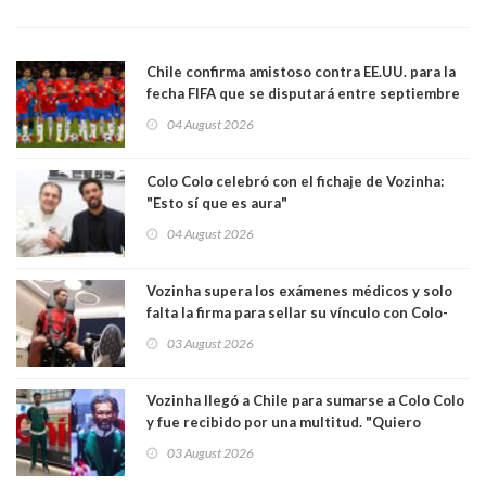
Chile confirma amistoso contra EE.UU. para la
fecha FIFA que se disputará entre septiembre
y octubre
04 August 2026
Colo Colo celebró con el fichaje de Vozinha:
"Esto sí que es aura"
04 August 2026
Vozinha supera los exámenes médicos y solo
falta la firma para sellar su vínculo con Colo-
Colo
03 August 2026
Vozinha llegó a Chile para sumarse a Colo Colo
y fue recibido por una multitud. "Quiero
agradecer el cariño y la paciencia de los
03 August 2026
hinchas"