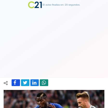
El aviso finaliza en: 19 segundos.
Finalizar Publicidad
Francia estrenó su corona mundial con
un intenso empate ante Alemania en la
Liga de las Naciones
06 September 2018