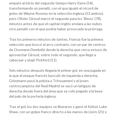
empató al inicio del segundo tiempo Harry Kane (54),
transformando un penalti, con el que igualó el récord de
goles de Wayne Rooney en la selección inglesa (53 ambos),
pero Olivier Giroud marcó el segundo para los ‘Bleus’ (78),
minutos antes de que el capitán inglés enviara a las nubes
otro penalti con el que podría haber provocado la prórroga.
Tras los primeros minutos de tanteo, Francia fue la primera
selección que buscó el arco contrario, con un par de centros
de Ousmane Dembélé desde la derecha que cerca estuvo de
aprovechar Giroud, sobre todo el segundo, que llegó a
cabecear y atajó Pickford (11).
Seis minutos después llegaría le primer gol, en una jugada en
la que el ataque francés basculó de izquierda a derecha,
Griezmann pasó la pelota a Tchouameni y el joven
centrocampista del Real Madrid se sacó un latigazo de
derecha desde fuera del área que se coló pegado a la base
del palo de la portería inglesa.
Tras el gol, los dos equipos se liberaron y ganó el fútbol. Luke
Shaw, con un golpe franco directo a las manos de Lloris (21) y