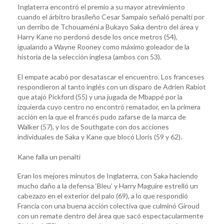
Inglaterra encontró el premio a su mayor atrevimiento
cuando el árbitro brasileño Cesar Sampaio señaló penalti por
un derribo de Tchouaméni a Bukayo Saka dentro del área y
Harry Kane no perdonó desde los once metros (54),
igualando a Wayne Rooney como máximo goleador de la
historia de la selección inglesa (ambos con 53).
El empate acabó por desatascar el encuentro. Los franceses
respondieron al tanto inglés con un disparo de Adrien Rabiot
que atajó Pickford (55) y una jugada de Mbappé por la
izquierda cuyo centro no encontró rematador, en la primera
acción en la que el francés pudo zafarse de la marca de
Walker (57), y los de Southgate con dos acciones
individuales de Saka y Kane que blocó Lloris (59 y 62).
Kane falla un penalti
Eran los mejores minutos de Inglaterra, con Saka haciendo
mucho daño a la defensa ‘Bleu’ y Harry Maguire estrelló un
cabezazo en el exterior del palo (69), a lo que respondió
Francia con una buena acción colectiva que culminó Giroud
con un remate dentro del área que sacó espectacularmente