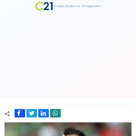
El aviso finaliza en: 19 segundos.
Finalizar Publicidad
Gary Medel: Ojalá las autoridades
escuchen al pueblo y dejen de jugar
con él, dejen el silencio para que la
violencia no siga
20 October 2019