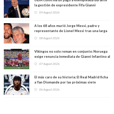
la gestión de expresidente Fifa Gianni
Infantino, en medio de desmentidos sobre
09 August 2026
relación sentimental
A los 68 años murió Jorge Messi, padre y
representante de Lionel Messi tras una larga
enfermedad
08 August 2026
Vikingos no solo reman en conjunto: Noruega
exige renuncia inmediata de Gianni Infantino al
mando de la FIFA
07 August 2026
El más caro de su historia: El Real Madrid ficha
a Yan Diomande por las próximas siete
temporadas. 125 millones de dólares
06 August 2026