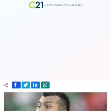
El aviso finaliza en: 19 segundos.
Finalizar Publicidad
Gary Medel tras derrota de la Roja
ante Uruguay: “Lo más justo era el
empate”
25 June 2019