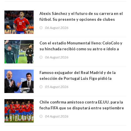
Alexis Sánchez y el futuro de su carrera en el
fútbol. Su presente y opciones de clubes
06 August 2026
Con el estadio Monumental lleno: ColoColo y
su hinchada recibió como su astro e ídolo a
Vozinha
06 August 2026
Famoso exjugador del Real Madrid y de la
selección de Portugal Luis Figo pidió la
dimisión de presidente de la Fifa: "Es el
05 August 2026
comportamiento más bajo y cobarde que he
visto"
Chile confirma amistoso contra EE.UU. para la
fecha FIFA que se disputará entre septiembre
y octubre
04 August 2026