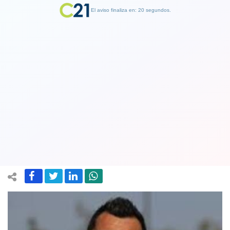
El aviso finaliza en: 19 segundos.
Finalizar Publicidad
Goleador Esteban Paredes: No quiero
que se reanude el fútbol, primero está
el país
04 November 2019