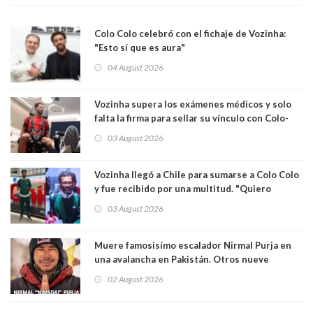
Colo Colo celebró con el fichaje de Vozinha:
"Esto sí que es aura"
04 August 2026
Vozinha supera los exámenes médicos y solo
falta la firma para sellar su vínculo con Colo-
Colo
03 August 2026
Vozinha llegó a Chile para sumarse a Colo Colo
y fue recibido por una multitud. "Quiero
agradecer el cariño y la paciencia de los
03 August 2026
hinchas"
Muere famosisímo escalador Nirmal Purja en
una avalancha en Pakistán. Otros nueve
montañistas mueren con él
02 August 2026