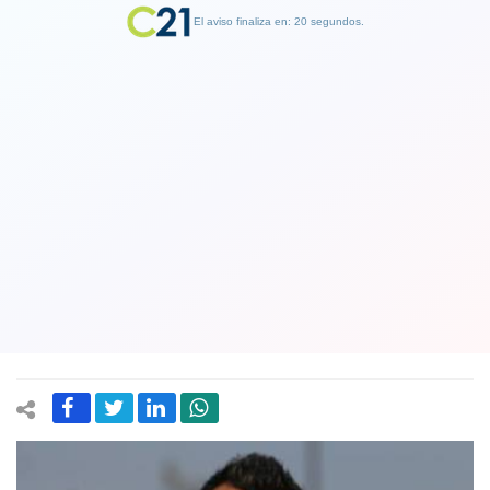
El aviso finaliza en: 19 segundos.
Finalizar Publicidad
Goleador Esteban Paredes se despide
de Colo Colo y de sus hinchas con
sentido mensaje: "Fueron los mejores
años de mi carrera"
24 February 2021