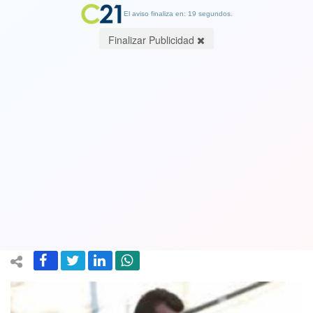
El aviso finaliza en: 19 segundos.
Finalizar Publicidad
Goleador Esteban Paredes y su
arenga: Vamos a dejar la vida en la
cancha, de ésta salimos todos. Ver
video
16 February 2021