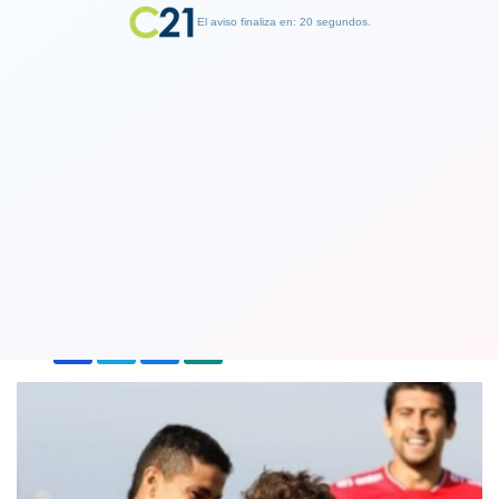
El aviso finaliza en: 19 segundos.
Finalizar Publicidad
Grupo abordable para Chile tras
sorteo al Mundial Sub 17 en Brasil
11 July 2019