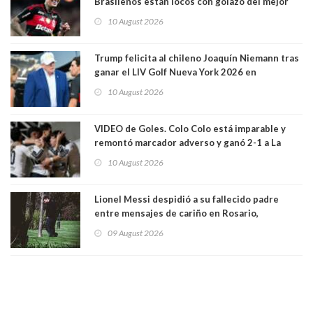
Brasileños están locos con golazo del mejor
jugador chileno que está en el extranjero:
10 August 2026
Erick Pulgar
Trump felicita al chileno Joaquín Niemann tras
ganar el LIV Golf Nueva York 2026 en
Bedminster
10 August 2026
VIDEO de Goles. Colo Colo está imparable y
remontó marcador adverso y ganó 2-1 a La
Calera de visita y sin Vozinha. La U derrotó a
10 August 2026
Palestino también 2-1. VIDEOS
Lionel Messi despidió a su fallecido padre
entre mensajes de cariño en Rosario,
Argentina
09 August 2026