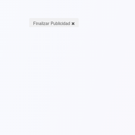
Finalizar Publicidad