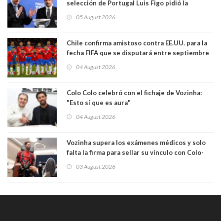
selección de Portugal Luis Figo pidió la
dimisión de presidente de la Fifa: "Es el
05 August 2026
comportamiento más bajo y cobarde que he
visto"
Chile confirma amistoso contra EE.UU. para la
fecha FIFA que se disputará entre septiembre
y octubre
04 August 2026
Colo Colo celebró con el fichaje de Vozinha:
"Esto sí que es aura"
04 August 2026
Vozinha supera los exámenes médicos y solo
falta la firma para sellar su vínculo con Colo-
Colo
03 August 2026