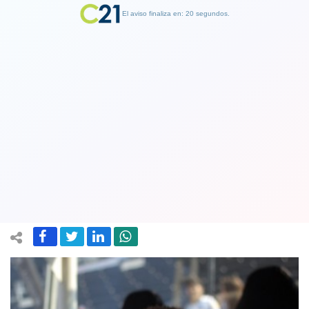
El aviso finaliza en: 19 segundos.
Finalizar Publicidad
Investigan préstamos que realizó a
Blanco y Negro el ex presidente de la
entidad que controla a Colo-Colo
09 April 2019