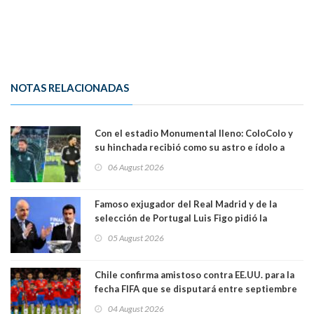
NOTAS RELACIONADAS
Con el estadio Monumental lleno: ColoColo y
su hinchada recibió como su astro e ídolo a
Vozinha
06 August 2026
Famoso exjugador del Real Madrid y de la
selección de Portugal Luis Figo pidió la
dimisión de presidente de la Fifa: "Es el
05 August 2026
comportamiento más bajo y cobarde que he
visto"
Chile confirma amistoso contra EE.UU. para la
fecha FIFA que se disputará entre septiembre
y octubre
04 August 2026