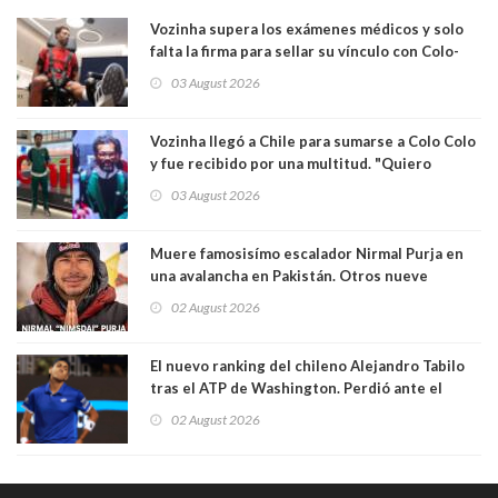
Vozinha supera los exámenes médicos y solo
falta la firma para sellar su vínculo con Colo-
Colo
03 August 2026
Vozinha llegó a Chile para sumarse a Colo Colo
y fue recibido por una multitud. "Quiero
agradecer el cariño y la paciencia de los
03 August 2026
hinchas"
Muere famosisímo escalador Nirmal Purja en
una avalancha en Pakistán. Otros nueve
montañistas mueren con él
02 August 2026
El nuevo ranking del chileno Alejandro Tabilo
tras el ATP de Washington. Perdió ante el
español Rafael Jódar en tres sets
02 August 2026