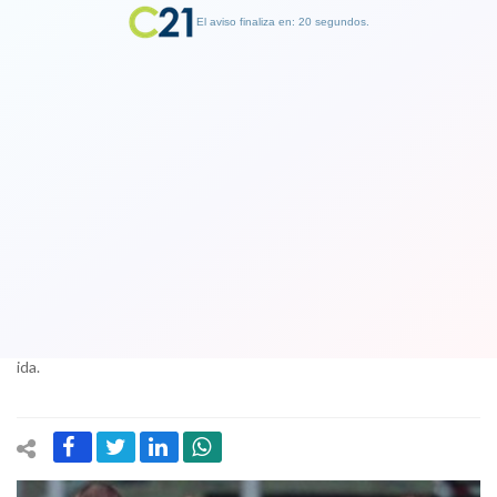
El aviso finaliza en: 19 segundos.
Finalizar Publicidad
Italia iguala ante Suecia en el
repechaje y después de 60 años no va
al Mundial de Rusia
13 November 2017
Los escandinavos clasificaron gracias al 1-0 obtenido en el duelo de
ida.