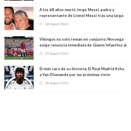
A los 68 años murió Jorge Messi, padre y
representante de Lionel Messi tras una larga
enfermedad
08 August 2026
Vikingos no solo reman en conjunto: Noruega
exige renuncia inmediata de Gianni Infantino al
mando de la FIFA
07 August 2026
El más caro de su historia: El Real Madrid ficha
a Yan Diomande por las próximas siete
temporadas. 125 millones de dólares
06 August 2026