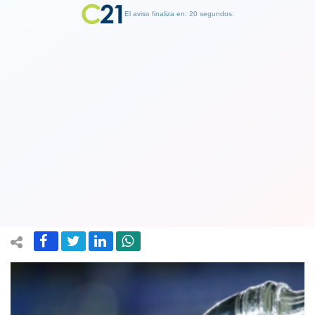
El aviso finaliza en: 19 segundos.
Finalizar Publicidad
Jefe de Gabinete argentino: Con
tantos contagios no podíamos realizar
la Copa América de fútbol
31 May 2021