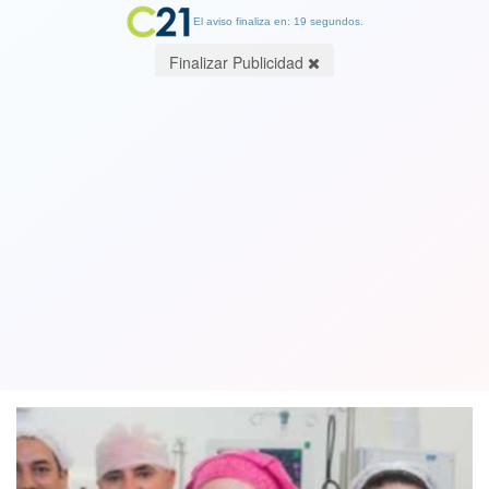
El aviso finaliza en: 19 segundos.
Finalizar Publicidad
Jorge Sampaoli fue padre por tercera
vez con el nacimiento de León: su
mujer es chilena
17 September 2019