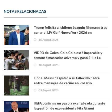
NOTAS RELACIONADAS
Trump felicita al chileno Joaquín Niemann tras
ganar el LIV Golf Nueva York 2026 en
Bedminster
10 August 2026
VIDEO de Goles. Colo Colo está imparable y
remontó marcador adverso y ganó 2-1 a La
Calera de visita y sin Vozinha. La U derrotó a
10 August 2026
Palestino también 2-1. VIDEOS
Lionel Messi despidió a su fallecido padre
entre mensajes de cariño en Rosario,
Argentina
09 August 2026
UEFA confirma un pago a exempleada durante
la gestión de expresidente Fifa Gianni