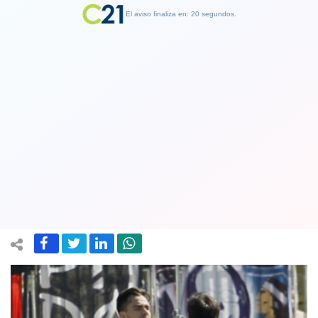
El aviso finaliza en: 19 segundos.
Finalizar Publicidad
Jorge Valdivia indignado con Harold
Mayne-Nicholls: "Vive de contratar a
un entrenador exitoso hace 10 años"
28 October 2020