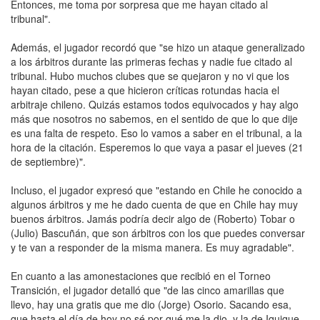
Entonces, me toma por sorpresa que me hayan citado al
tribunal".
Además, el jugador recordó que "se hizo un ataque generalizado
a los árbitros durante las primeras fechas y nadie fue citado al
tribunal. Hubo muchos clubes que se quejaron y no vi que los
hayan citado, pese a que hicieron críticas rotundas hacia el
arbitraje chileno. Quizás estamos todos equivocados y hay algo
más que nosotros no sabemos, en el sentido de que lo que dije
es una falta de respeto. Eso lo vamos a saber en el tribunal, a la
hora de la citación. Esperemos lo que vaya a pasar el jueves (21
de septiembre)".
Incluso, el jugador expresó que "estando en Chile he conocido a
algunos árbitros y me he dado cuenta de que en Chile hay muy
buenos árbitros. Jamás podría decir algo de (Roberto) Tobar o
(Julio) Bascuñán, que son árbitros con los que puedes conversar
y te van a responder de la misma manera. Es muy agradable".
En cuanto a las amonestaciones que recibió en el Torneo
Transición, el jugador detalló que "de las cinco amarillas que
llevo, hay una gratis que me dio (Jorge) Osorio. Sacando esa,
que hasta el día de hoy no sé por qué me la dio, y la de Iquique,