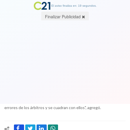
El aviso finaliza en: 19 segundos.
Finalizar Publicidad
Jorge Valdivia: Me gustaría que Osses
explicara por qué me denunció y no a
otros que criticaron el arbitraje
16 September 2017
"Fui uno de los jugadores que dijo que había que estar con los
árbitros y no vi que el presidente de los árbitros haya dicho
'muchas gracias' a los jugadores que comprender muchas veces los
errores de los árbitros y se cuadran con ellos", agregó.