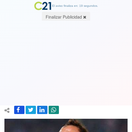
El aviso finaliza en: 19 segundos.
Finalizar Publicidad
Jugador de Racing Marcelo Díaz
prepara su retorno a la U: "Ya avisó
que regresará a la Universidad de
Chile"
20 January 2021